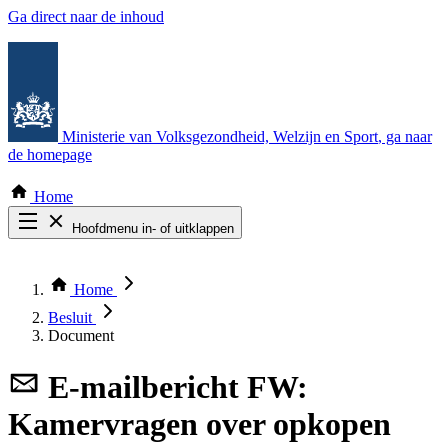
Ga direct naar de inhoud
Ministerie van Volksgezondheid, Welzijn en Sport
, ga naar
de homepage
Home
Hoofdmenu in- of uitklappen
Zoek door alle publicaties
Thema COVID-19
Home
Bekijk per bestuursorgaan
Besluit
Document
E-mailbericht
FW:
Kamervragen over opkopen