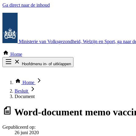
Ga direct naar de inhoud
Ministerie van Volksgezondheid, Welzijn en Sport
, ga naar 
Home
Hoofdmenu in- of uitklappen
Zoek door alle publicaties
Thema COVID-19
Home
Bekijk per bestuursorgaan
Besluit
Document
Word-document
memo vaccin
Gepubliceerd op:
26 juni 2020