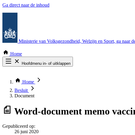
Ga direct naar de inhoud
Ministerie van Volksgezondheid, Welzijn en Sport
, ga naar 
Home
Hoofdmenu in- of uitklappen
Zoek door alle publicaties
Thema COVID-19
Home
Bekijk per bestuursorgaan
Besluit
Document
Word-document
memo vaccin
Gepubliceerd op:
26 juni 2020