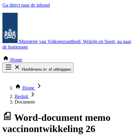
Ga direct naar de inhoud
Ministerie van Volksgezondheid, Welzijn en Sport
, ga naar
de homepage
Home
Hoofdmenu in- of uitklappen
Zoek door alle publicaties
Thema COVID-19
Home
Bekijk per bestuursorgaan
Besluit
Document
Word-document
memo
vaccinontwikkeling 26