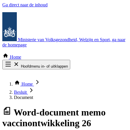
Ga direct naar de inhoud
Ministerie van Volksgezondheid, Welzijn en Sport
, ga naar
de homepage
Home
Hoofdmenu in- of uitklappen
Zoek door alle publicaties
Thema COVID-19
Home
Bekijk per bestuursorgaan
Besluit
Document
Word-document
memo
vaccinontwikkeling 26