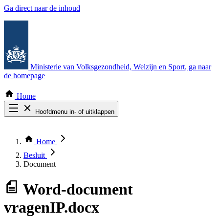
Ga direct naar de inhoud
Ministerie van Volksgezondheid, Welzijn en Sport
, ga naar
de homepage
Home
Hoofdmenu in- of uitklappen
Zoek door alle publicaties
Thema COVID-19
Home
Bekijk per bestuursorgaan
Besluit
Document
Word-document
vragenIP.docx