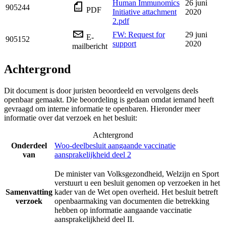
Human Immunomics
26 juni
905244
PDF
Initiative attachment
2020
2.pdf
FW: Request for
29 juni
E-
905152
support
2020
mailbericht
Achtergrond
Dit document is door juristen beoordeeld en vervolgens deels
openbaar gemaakt. Die beoordeling is gedaan omdat iemand heeft
gevraagd om interne informatie te openbaren. Hieronder meer
informatie over dat verzoek en het besluit:
Achtergrond
Onderdeel
Woo-deelbesluit aangaande vaccinatie
van
aansprakelijkheid deel 2
De minister van Volksgezondheid, Welzijn en Sport
verstuurt u een besluit genomen op verzoeken in het
Samenvatting
kader van de Wet open overheid. Het besluit betreft
verzoek
openbaarmaking van documenten die betrekking
hebben op informatie aangaande vaccinatie
aansprakelijkheid deel II.