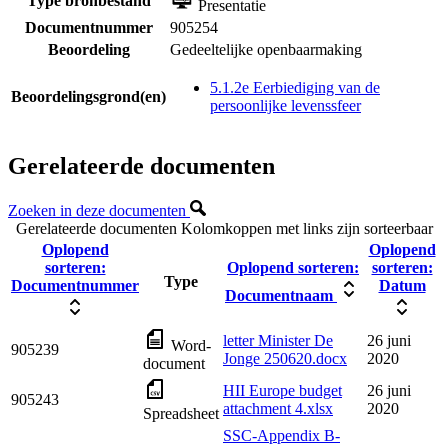
Type bronbestand
Presentatie
Documentnummer
905254
Beoordeling
Gedeeltelijke openbaarmaking
5.1.2e Eerbiediging van de
Beoordelingsgrond(en)
persoonlijke levenssfeer
Gerelateerde documenten
Zoeken in deze documenten
Gerelateerde documenten
Kolomkoppen met links zijn sorteerbaar
Oplopend
Oplopend
sorteren:
Oplopend sorteren:
sorteren:
Type
Documentnummer
Datum
Documentnaam
letter Minister De
26 juni
Word-
905239
Jonge 250620.docx
2020
document
HII Europe budget
26 juni
905243
attachment 4.xlsx
2020
Spreadsheet
SSC-Appendix B-