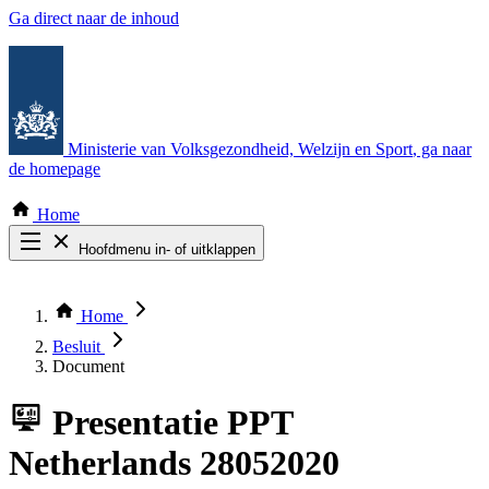
Ga direct naar de inhoud
Ministerie van Volksgezondheid, Welzijn en Sport
, ga naar
de homepage
Home
Hoofdmenu in- of uitklappen
Zoek door alle publicaties
Thema COVID-19
Home
Bekijk per bestuursorgaan
Besluit
Document
Presentatie
PPT
Netherlands 28052020