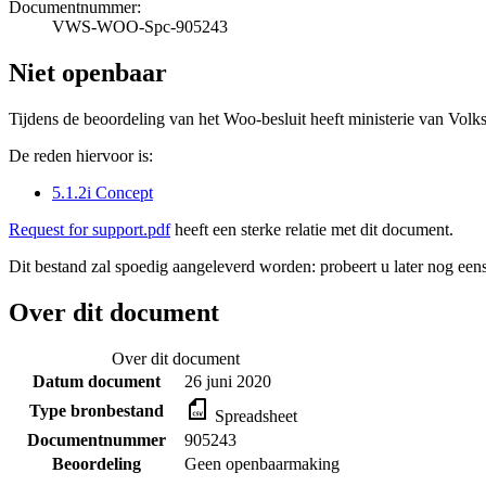
Documentnummer:
VWS-WOO-Spc-905243
Niet openbaar
Tijdens de beoordeling van het Woo-besluit heeft ministerie van Volk
De reden hiervoor is:
5.1.2i Concept
Request for support.pdf
heeft een sterke relatie met dit document.
Dit bestand zal spoedig aangeleverd worden: probeert u later nog eens
Over dit document
Over dit document
Datum document
26 juni 2020
Type bronbestand
Spreadsheet
Documentnummer
905243
Beoordeling
Geen openbaarmaking