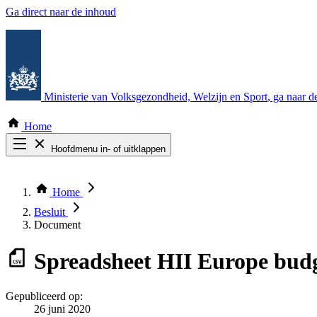
Ga direct naar de inhoud
Ministerie van Volksgezondheid, Welzijn en Sport
, ga naar 
Home
Hoofdmenu in- of uitklappen
Zoek door alle publicaties
Thema COVID-19
Home
Bekijk per bestuursorgaan
Besluit
Document
Spreadsheet
HII Europe budg
Gepubliceerd op:
26 juni 2020