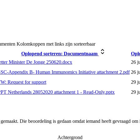
umenten
Kolomkoppen met links zijn sorteerbaar
Oplopend sorteren:
Documentnaam
Opl
etter Minister De Jonge 250620.docx
26 j
SSC-Appendix B- Human Immunomics Initiative attachment 2.pdf
26 j
W: Request for support
29 j
PT Netherlands 28052020 attachment 1 - Read-Only.pptx
29 j
r gemaakt. Die beoordeling is gedaan omdat iemand heeft gevraagd om i
Achtergrond