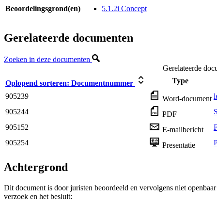
Beoordelingsgrond(en)
5.1.2i Concept
Gerelateerde documenten
Zoeken in deze documenten
Gerelateerde doc
Type
Oplopend sorteren:
Documentnummer
905239
l
Word-document
905244
PDF
905152
F
E-mailbericht
905254
P
Presentatie
Achtergrond
Dit document is door juristen beoordeeld en vervolgens niet openbaa
verzoek en het besluit: