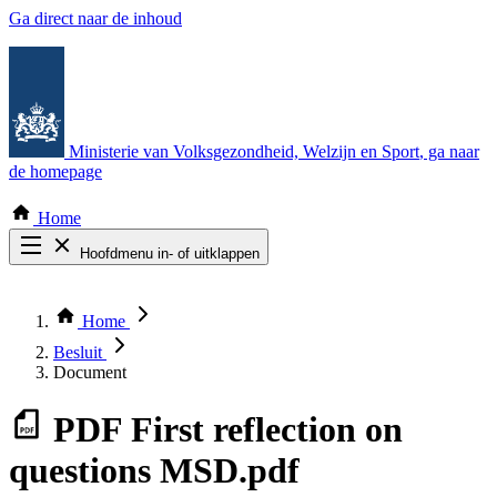
Ga direct naar de inhoud
Ministerie van Volksgezondheid, Welzijn en Sport
, ga naar
de homepage
Home
Hoofdmenu in- of uitklappen
Zoek door alle publicaties
Thema COVID-19
Home
Bekijk per bestuursorgaan
Besluit
Document
PDF
First reflection on
questions MSD.pdf