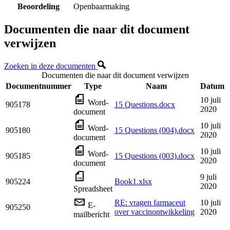
Beoordeling
Openbaarmaking
Documenten die naar dit document
verwijzen
Zoeken in deze documenten
Documenten die naar dit document verwijzen
Documentnummer
Type
Naam
Datum
10 juli
Word-
905178
15 Questions.docx
2020
document
10 juli
Word-
905180
15 Questions (004).docx
2020
document
10 juli
Word-
905185
15 Questions (003).docx
2020
document
9 juli
905224
Book1.xlsx
2020
Spreadsheet
RE: vragen farmaceut
10 juli
E-
905250
over vaccinontwikkeling
2020
mailbericht