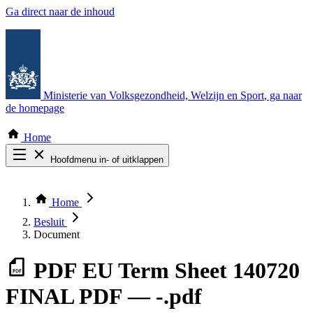
Ga direct naar de inhoud
Ministerie van Volksgezondheid, Welzijn en Sport
, ga naar
de homepage
Home
Hoofdmenu in- of uitklappen
Zoek door alle publicaties
Thema COVID-19
Home
Bekijk per bestuursorgaan
Besluit
Document
PDF
EU Term Sheet 140720
FINAL PDF — -.pdf