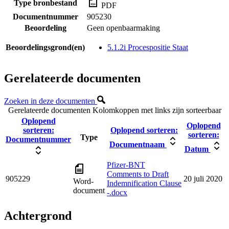
Type bronbestand
PDF
Documentnummer
905230
Beoordeling
Geen openbaarmaking
Beoordelingsgrond(en)
5.1.2i Procespositie Staat
Gerelateerde documenten
Zoeken in deze documenten
Gerelateerde documenten
Kolomkoppen met links zijn sorteerbaar
Oplopend
Oplopend
sorteren:
Oplopend sorteren:
sorteren:
Type
Documentnummer
Documentnaam
Datum
Pfizer-BNT
Comments to Draft
905229
20 juli 2020
Word-
Indemnification Clause
document
-.docx
Achtergrond