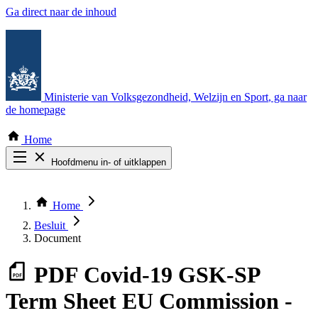
Ga direct naar de inhoud
Ministerie van Volksgezondheid, Welzijn en Sport
, ga naar
de homepage
Home
Hoofdmenu in- of uitklappen
Zoek door alle publicaties
Thema COVID-19
Home
Bekijk per bestuursorgaan
Besluit
Document
PDF
Covid-19 GSK-SP
Term Sheet EU Commission -