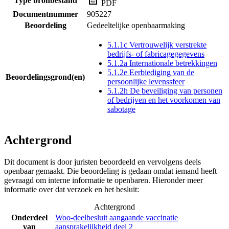
Type bronbestand
PDF
Documentnummer
905227
Beoordeling
Gedeeltelijke openbaarmaking
5.1.1c Vertrouwelijk verstrekte
bedrijfs- of fabricagegegevens
5.1.2a Internationale betrekkingen
5.1.2e Eerbiediging van de
Beoordelingsgrond(en)
persoonlijke levenssfeer
5.1.2h De beveiliging van personen
of bedrijven en het voorkomen van
sabotage
Achtergrond
Dit document is door juristen beoordeeld en vervolgens deels
openbaar gemaakt. Die beoordeling is gedaan omdat iemand heeft
gevraagd om interne informatie te openbaren. Hieronder meer
informatie over dat verzoek en het besluit:
Achtergrond
Onderdeel
Woo-deelbesluit aangaande vaccinatie
van
aansprakelijkheid deel 2