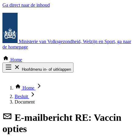
Ga direct naar de inhoud
Ministerie van Volksgezondheid, Welzijn en Sport
, ga naar
de homepage
Home
Hoofdmenu in- of uitklappen
Zoek door alle publicaties
Thema COVID-19
Home
Bekijk per bestuursorgaan
Besluit
Document
E-mailbericht
RE: Vaccin
opties