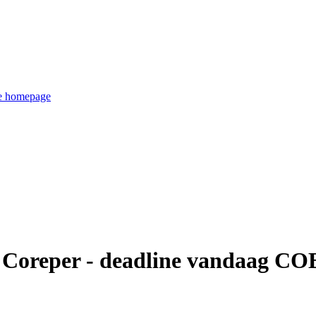
de homepage
e Coreper - deadline vandaag CO