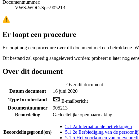
Documentnummer:
VWS-WOO-Spc-905213
Er loopt een procedure
Er loopt nog een procedure over dit document met een betrokkene. W
Dit bestand zal spoedig aangeleverd worden: probeert u later nog eens
Over dit document
Over dit document
Datum document
16 juni 2020
Type bronbestand
E-mailbericht
Documentnummer
905213
Beoordeling
Gedeeltelijke openbaarmaking
5.1.2a Internationale betrekkingen
Beoordelingsgrond(en)
5.1.2e Eerbiediging van de persoonlij
5.1.5 Het voorkomen van onevenredi