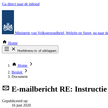
Ga direct naar de inhoud
Ministerie van Volksgezondheid, Welzijn en Sport
, ga naar 
Home
Hoofdmenu in- of uitklappen
Zoek door alle publicaties
Thema COVID-19
Home
Bekijk per bestuursorgaan
Besluit
Document
E-mailbericht
RE: Instructi
Gepubliceerd op:
16 juni 2020