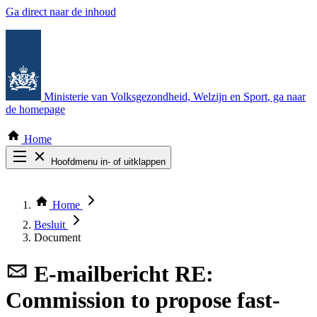
Ga direct naar de inhoud
Ministerie van Volksgezondheid, Welzijn en Sport
, ga naar
de homepage
Home
Hoofdmenu in- of uitklappen
Zoek door alle publicaties
Thema COVID-19
Home
Bekijk per bestuursorgaan
Besluit
Document
E-mailbericht
RE:
Commission to propose fast-