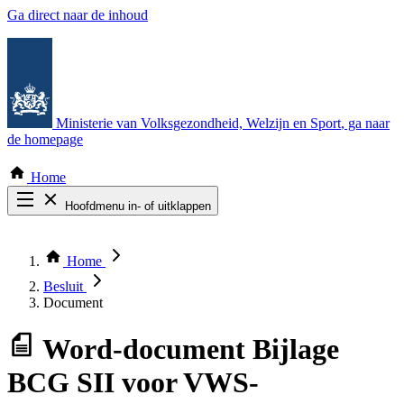
Ga direct naar de inhoud
Ministerie van Volksgezondheid, Welzijn en Sport
, ga naar
de homepage
Home
Hoofdmenu in- of uitklappen
Zoek door alle publicaties
Thema COVID-19
Home
Bekijk per bestuursorgaan
Besluit
Document
Word-document
Bijlage
BCG SII voor VWS-