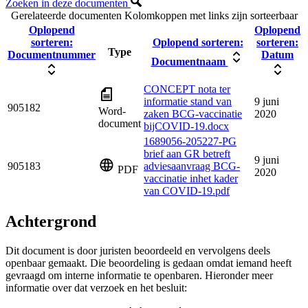
Zoeken in deze documenten
Gerelateerde documenten
Kolomkoppen met links zijn sorteerbaar
Oplopend
Oplopend
sorteren:
Oplopend sorteren:
sorteren:
Type
Documentnummer
Datum
Documentnaam
CONCEPT nota ter
informatie stand van
9 juni
905182
Word-
zaken BCG-vaccinatie
2020
document
bijCOVID-19.docx
1689056-205227-PG
brief aan GR betreft
9 juni
905183
adviesaanvraag BCG-
PDF
2020
vaccinatie inhet kader
van COVID-19.pdf
Achtergrond
Dit document is door juristen beoordeeld en vervolgens deels
openbaar gemaakt. Die beoordeling is gedaan omdat iemand heeft
gevraagd om interne informatie te openbaren. Hieronder meer
informatie over dat verzoek en het besluit: