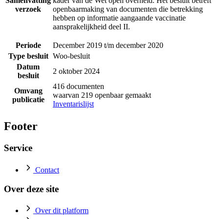
Samenvatting
kader van de Wet open overheid. Het besluit betreft
verzoek
openbaarmaking van documenten die betrekking
hebben op informatie aangaande vaccinatie
aansprakelijkheid deel II.
Periode
December 2019 t/m december 2020
Type besluit
Woo-besluit
Datum
2 oktober 2024
besluit
416 documenten
Omvang
waarvan 219 openbaar gemaakt
publicatie
Inventarislijst
Footer
Service
Contact
Over deze site
Over dit platform