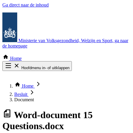
Ga direct naar de inhoud
Ministerie van Volksgezondheid, Welzijn en Sport
, ga naar
de homepage
Home
Hoofdmenu in- of uitklappen
Zoek door alle publicaties
Thema COVID-19
Home
Bekijk per bestuursorgaan
Besluit
Document
Word-document
15
Questions.docx