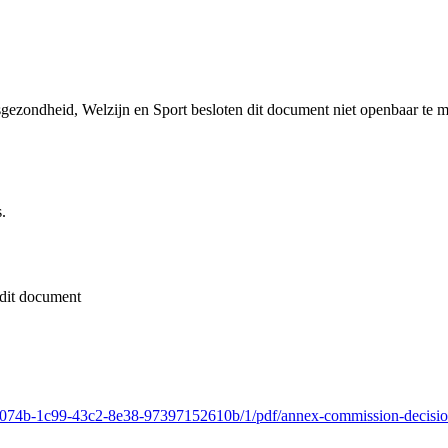
sgezondheid, Welzijn en Sport besloten dit document niet openbaar te 
.
dit document
fc66074b-1c99-43c2-8e38-97397152610b/1/pdf/annex-commission-decisio