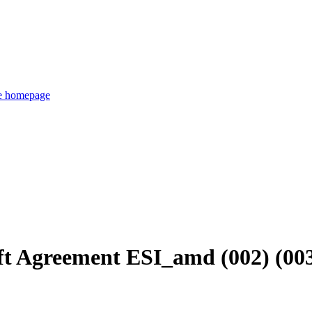
de homepage
t Agreement ESI_amd (002) (003