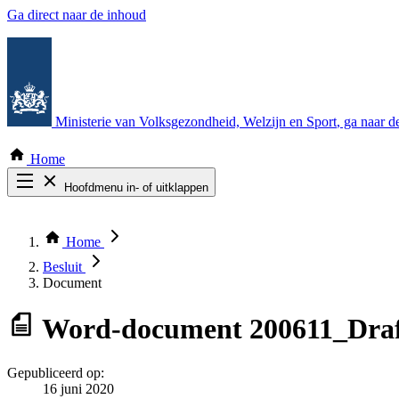
Ga direct naar de inhoud
Ministerie van Volksgezondheid, Welzijn en Sport
, ga naar 
Home
Hoofdmenu in- of uitklappen
Zoek door alle publicaties
Thema COVID-19
Home
Bekijk per bestuursorgaan
Besluit
Document
Word-document
200611_Draf
Gepubliceerd op:
16 juni 2020