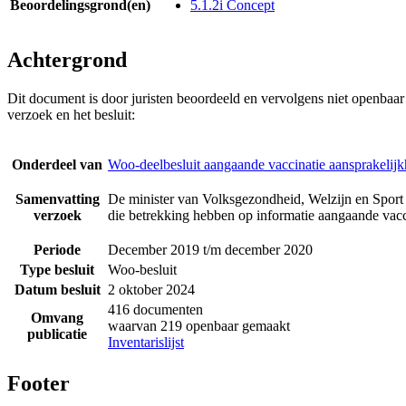
Beoordelingsgrond(en)
5.1.2i Concept
Achtergrond
Dit document is door juristen beoordeeld en vervolgens niet openbaa
verzoek en het besluit:
Onderdeel van
Woo-deelbesluit aangaande vaccinatie aansprakelijk
Samenvatting
De minister van Volksgezondheid, Welzijn en Sport 
verzoek
die betrekking hebben op informatie aangaande vacci
Periode
December 2019 t/m december 2020
Type besluit
Woo-besluit
Datum besluit
2 oktober 2024
416 documenten
Omvang
waarvan 219 openbaar gemaakt
publicatie
Inventarislijst
Footer