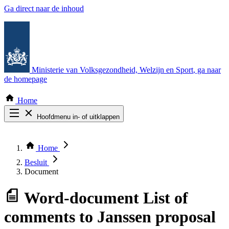
Ga direct naar de inhoud
Ministerie van Volksgezondheid, Welzijn en Sport
, ga naar
de homepage
Home
Hoofdmenu in- of uitklappen
Zoek door alle publicaties
Thema COVID-19
Home
Bekijk per bestuursorgaan
Besluit
Document
Word-document
List of
comments to Janssen proposal