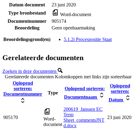
Datum document
23 juni 2020
Type bronbestand
Word-document
Documentnummer
905174
Beoordeling
Geen openbaarmaking
Beoordelingsgrond(en)
5.1.2i Procespositie Staat
Gerelateerde documenten
Zoeken in deze documenten
Gerelateerde documenten
Kolomkoppen met links zijn sorteerbaar
Oplopend
Oplopend
sorteren:
Oplopend sorteren:
sorteren:
Type
Documentnummer
Documentnaam
Datum
200619_Janssen EC
Term
905170
23 juni 2020
Word-
Sheet_commentsJNT
document
d.docx