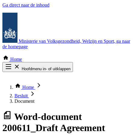
Ga direct naar de inhoud
Ministerie van Volksgezondheid, Welzijn en Sport
, ga naar
de homepage
Home
Hoofdmenu in- of uitklappen
Zoek door alle publicaties
Thema COVID-19
Home
Bekijk per bestuursorgaan
Besluit
Document
Word-document
200611_Draft Agreement