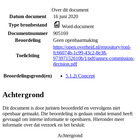
Over dit document
Datum document
16 juni 2020
Type bronbestand
Word-document
Documentnummer
905169
Beoordeling
Geen openbaarmaking
https://open.overheid.nl/repository/ronl-
fc66074b-1c99-43c2-8e38-
Toelichting
97397152610b/1/pdf/annex-commission-
decision.pdf
Beoordelingsgrond(en)
5.1.2i Concept
Achtergrond
Dit document is door juristen beoordeeld en vervolgens niet
openbaar gemaakt. Die beoordeling is gedaan omdat iemand heeft
gevraagd om interne informatie te openbaren. Hieronder meer
informatie over dat verzoek en het besluit:
Achtergrond