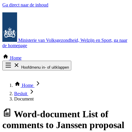
Ga direct naar de inhoud
Ministerie van Volksgezondheid, Welzijn en Sport
, ga naar
de homepage
Home
Hoofdmenu in- of uitklappen
Zoek door alle publicaties
Thema COVID-19
Home
Bekijk per bestuursorgaan
Besluit
Document
Word-document
List of
comments to Janssen proposal