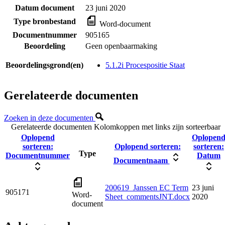
Datum document
23 juni 2020
Type bronbestand
Word-document
Documentnummer
905165
Beoordeling
Geen openbaarmaking
Beoordelingsgrond(en)
5.1.2i Procespositie Staat
Gerelateerde documenten
Zoeken in deze documenten
Gerelateerde documenten
Kolomkoppen met links zijn sorteerbaar
Oplopend
Oplopen
sorteren:
Oplopend sorteren:
sorteren:
Type
Documentnummer
Datum
Documentnaam
200619_Janssen EC Term
23 juni
905171
Word-
Sheet_commentsJNT.docx
2020
document