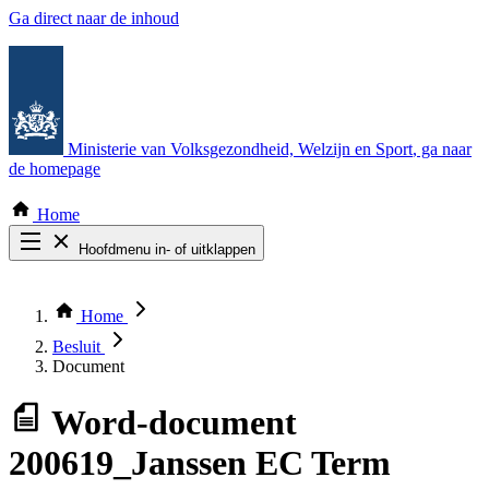
Ga direct naar de inhoud
Ministerie van Volksgezondheid, Welzijn en Sport
, ga naar
de homepage
Home
Hoofdmenu in- of uitklappen
Zoek door alle publicaties
Thema COVID-19
Home
Bekijk per bestuursorgaan
Besluit
Document
Word-document
200619_Janssen EC Term