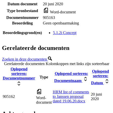
Datum document
20 juni 2020
Type bronbestand
Word-document
Documentnummer
905163
Beoordeling
Geen openbaarmaking
Beoordelingsgrond(en)
5.1.2i Concept
Gerelateerde documenten
Zoeken in deze documenten
Gerelateerde documenten
Kolomkoppen met links zijn sorteerbaar
Oplopend
Oplopend
sorteren:
Oplopend sorteren:
sorteren:
Type
Documentnummer
Documentnaam
Datum
HRM list of comments
20 juni
905162
to Janssen proposal
Word-
2020
dated 19.06.20.docx
document