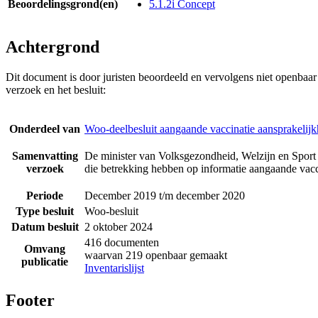
Beoordelingsgrond(en)
5.1.2i Concept
Achtergrond
Dit document is door juristen beoordeeld en vervolgens niet openbaa
verzoek en het besluit:
Onderdeel van
Woo-deelbesluit aangaande vaccinatie aansprakelijk
Samenvatting
De minister van Volksgezondheid, Welzijn en Sport 
verzoek
die betrekking hebben op informatie aangaande vacci
Periode
December 2019 t/m december 2020
Type besluit
Woo-besluit
Datum besluit
2 oktober 2024
416 documenten
Omvang
waarvan 219 openbaar gemaakt
publicatie
Inventarislijst
Footer