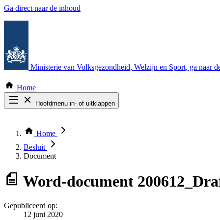
Ga direct naar de inhoud
Ministerie van Volksgezondheid, Welzijn en Sport
, ga naar 
Home
Hoofdmenu in- of uitklappen
Zoek door alle publicaties
Thema COVID-19
Home
Bekijk per bestuursorgaan
Besluit
Document
Word-document
200612_Dra
Gepubliceerd op:
12 juni 2020