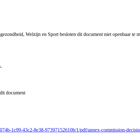
sgezondheid, Welzijn en Sport besloten dit document niet openbaar te 
.
dit document
fc66074b-1c99-43c2-8e38-97397152610b/1/pdf/annex-commission-decisio