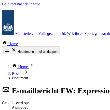
Ga direct naar de inhoud
Ministerie van Volksgezondheid, Welzijn en Sport
, ga naar 
Home
Hoofdmenu in- of uitklappen
Zoek door alle publicaties
Thema COVID-19
Home
Bekijk per bestuursorgaan
Besluit
Document
E-mailbericht
FW: Expression
Gepubliceerd op:
9 juli 2020