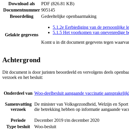
Download als
PDF (826.81 KB)
Documentnummer
905145
Beoordeling
Gedeeltelijke openbaarmaking
5.1.2e Eerbiediging van de persoonlijke l
5.1.5 Het voorkomen van onevenredige b
Gelakte gegevens
Komt u in dit document gegevens tegen waarvan
Achtergrond
Dit document is door juristen beoordeeld en vervolgens deels openba
verzoek en het besluit:
Onderdeel van
Woo-deelbesluit aangaande vaccinatie aansprakelijk
Samenvatting
De minister van Volksgezondheid, Welzijn en Sport 
verzoek
die betrekking hebben op informatie aangaande vacci
Periode
December 2019 t/m december 2020
Type besluit
Woo-besluit