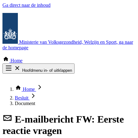
Ga direct naar de inhoud
Ministerie van Volksgezondheid, Welzijn en Sport
, ga naar
de homepage
Home
Hoofdmenu in- of uitklappen
Zoek door alle publicaties
Thema COVID-19
Home
Bekijk per bestuursorgaan
Besluit
Document
E-mailbericht
FW: Eerste
reactie vragen