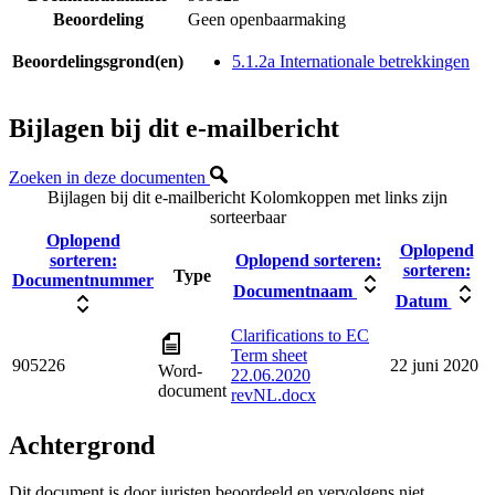
Beoordeling
Geen openbaarmaking
Beoordelingsgrond(en)
5.1.2a Internationale betrekkingen
Bijlagen bij dit e-mailbericht
Zoeken in deze documenten
Bijlagen bij dit e-mailbericht
Kolomkoppen met links zijn
sorteerbaar
Oplopend
Oplopend
sorteren:
Oplopend sorteren:
sorteren:
Type
Documentnummer
Documentnaam
Datum
Clarifications to EC
Term sheet
905226
22 juni 2020
Word-
22.06.2020
document
revNL.docx
Achtergrond
Dit document is door juristen beoordeeld en vervolgens niet