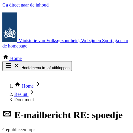
Ga direct naar de inhoud
Ministerie van Volksgezondheid, Welzijn en Sport
, ga naar
de homepage
Home
Hoofdmenu in- of uitklappen
Zoek door alle publicaties
Thema COVID-19
Home
Bekijk per bestuursorgaan
Besluit
Document
E-mailbericht
RE: spoedje
Gepubliceerd op: