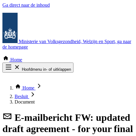
Ga direct naar de inhoud
Ministerie van Volksgezondheid, Welzijn en Sport
, ga naar
de homepage
Home
Hoofdmenu in- of uitklappen
Zoek door alle publicaties
Thema COVID-19
Home
Bekijk per bestuursorgaan
Besluit
Document
E-mailbericht
FW: updated
draft agreement - for your final