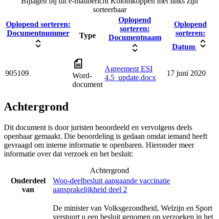
Bijlagen bij dit e-mailbericht
Kolomkoppen met links zijn
sorteerbaar
Oplopend
Oplopend sorteren:
Oplopend
sorteren:
Documentnummer
sorteren:
Type
Documentnaam
Datum
Agreement ESI
905109
17 juni 2020
Word-
4.5_update.docx
document
Achtergrond
Dit document is door juristen beoordeeld en vervolgens deels
openbaar gemaakt. Die beoordeling is gedaan omdat iemand heeft
gevraagd om interne informatie te openbaren. Hieronder meer
informatie over dat verzoek en het besluit:
Achtergrond
Onderdeel
Woo-deelbesluit aangaande vaccinatie
van
aansprakelijkheid deel 2
De minister van Volksgezondheid, Welzijn en Sport
verstuurt u een besluit genomen op verzoeken in het