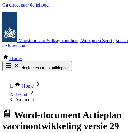
Ga direct naar de inhoud
Ministerie van Volksgezondheid, Welzijn en Sport
, ga naar
de homepage
Home
Hoofdmenu in- of uitklappen
Zoek door alle publicaties
Thema COVID-19
Home
Bekijk per bestuursorgaan
Besluit
Document
Word-document
Actieplan
vaccinontwikkeling versie 29