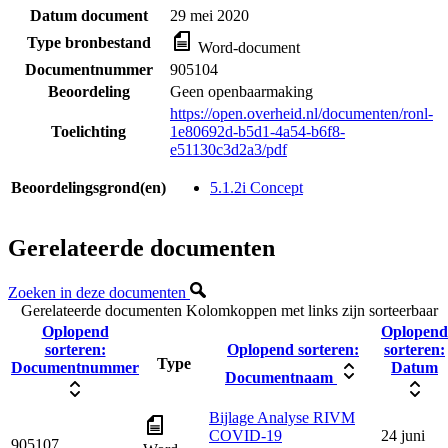
Datum document
29 mei 2020
Type bronbestand
Word-document
Documentnummer
905104
Beoordeling
Geen openbaarmaking
https://open.overheid.nl/documenten/ronl-
Toelichting
1e80692d-b5d1-4a54-b6f8-
e51130c3d2a3/pdf
Beoordelingsgrond(en)
5.1.2i Concept
Gerelateerde documenten
Zoeken in deze documenten
Gerelateerde documenten
Kolomkoppen met links zijn sorteerbaar
Oplopend
Oplopend
sorteren:
Oplopend sorteren:
sorteren:
Type
Documentnummer
Datum
Documentnaam
Bijlage Analyse RIVM
COVID-19
24 juni
905107