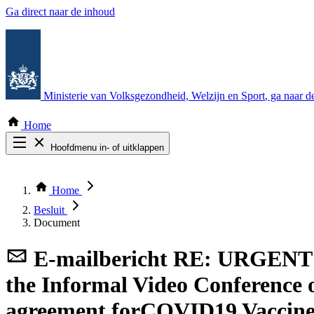
Ga direct naar de inhoud
Ministerie van Volksgezondheid, Welzijn en Sport
, ga naar 
Home
Hoofdmenu in- of uitklappen
Zoek door alle publicaties
Thema COVID-19
Home
Bekijk per bestuursorgaan
Besluit
Document
E-mailbericht
RE: URGENT Le
the Informal Video Conference o
agreement forCOVID19 Vacci