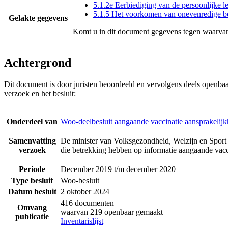
5.1.2e Eerbiediging van de persoonlijke l
5.1.5 Het voorkomen van onevenredige b
Gelakte gegevens
Komt u in dit document gegevens tegen waarvan
Achtergrond
Dit document is door juristen beoordeeld en vervolgens deels openba
verzoek en het besluit:
Onderdeel van
Woo-deelbesluit aangaande vaccinatie aansprakelijk
Samenvatting
De minister van Volksgezondheid, Welzijn en Sport 
verzoek
die betrekking hebben op informatie aangaande vacci
Periode
December 2019 t/m december 2020
Type besluit
Woo-besluit
Datum besluit
2 oktober 2024
416 documenten
Omvang
waarvan 219 openbaar gemaakt
publicatie
Inventarislijst