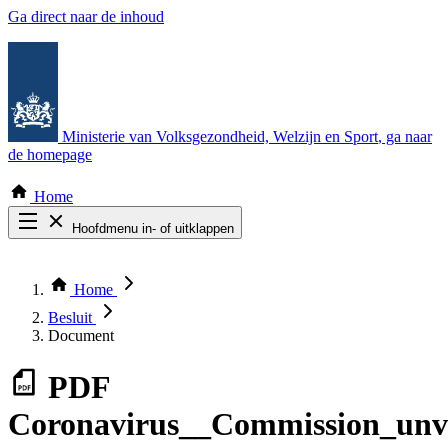
Ga direct naar de inhoud
Ministerie van Volksgezondheid, Welzijn en Sport
, ga naar
de homepage
Home
Hoofdmenu in- of uitklappen
Zoek door alle publicaties
Thema COVID-19
Home
Bekijk per bestuursorgaan
Besluit
Document
PDF
Coronavirus__Commission_unve