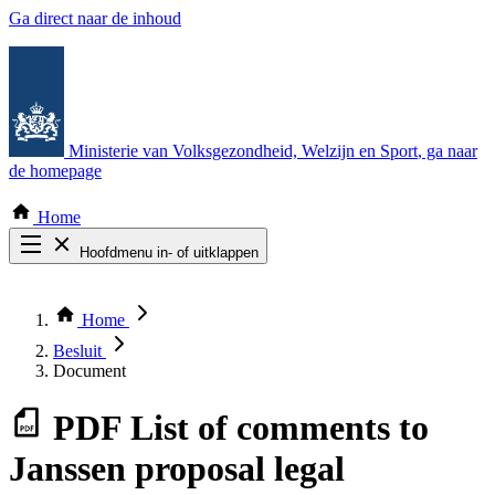
Ga direct naar de inhoud
Ministerie van Volksgezondheid, Welzijn en Sport
, ga naar
de homepage
Home
Hoofdmenu in- of uitklappen
Zoek door alle publicaties
Thema COVID-19
Home
Bekijk per bestuursorgaan
Besluit
Document
PDF
List of comments to
Janssen proposal legal