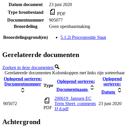
Datum document
23 juni 2020
Type bronbestand
PDF
Documentnummer
905077
Beoordeling
Geen openbaarmaking
Beoordelingsgrond(en)
5.1.2i Procespositie Staat
Gerelateerde documenten
Zoeken in deze documenten
Gerelateerde documenten
Kolomkoppen met links zijn sorteerbaar
Oplopend sorteren:
Oplopend
Oplopend sorteren:
Documentnummer
sorteren:
Type
Documentnaam
Datum
200619_Janssen EC
905072
Term Sheet_comments
23 juni 2020
PDF
JJ d.pdf
Achtergrond