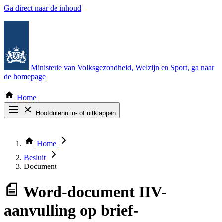
Ga direct naar de inhoud
Ministerie van Volksgezondheid, Welzijn en Sport
, ga naar
de homepage
Home
Hoofdmenu in- of uitklappen
Zoek door alle publicaties
Thema COVID-19
Home
Bekijk per bestuursorgaan
Besluit
Document
Word-document
IIV-
aanvulling op brief-