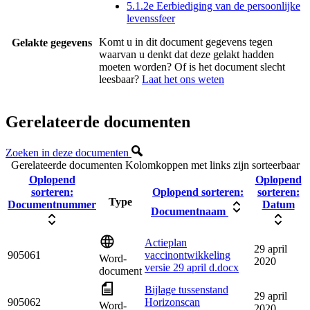
5.1.2e Eerbiediging van de persoonlijke
levenssfeer
Komt u in dit document gegevens tegen
Gelakte gegevens
waarvan u denkt dat deze gelakt hadden
moeten worden? Of is het document slecht
leesbaar?
Laat het ons weten
Gerelateerde documenten
Zoeken in deze documenten
Gerelateerde documenten
Kolomkoppen met links zijn sorteerbaar
Oplopend
Oplopend
sorteren:
Oplopend sorteren:
sorteren:
Type
Documentnummer
Datum
Documentnaam
Actieplan
29 april
905061
vaccinontwikkeling
Word-
2020
versie 29 april d.docx
document
Bijlage tussenstand
29 april
905062
Horizonscan
Word-
2020