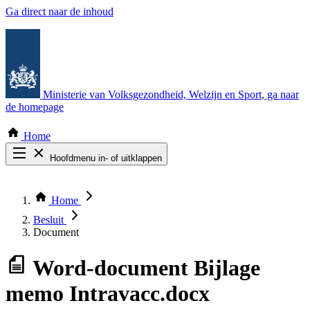
Ga direct naar de inhoud
Ministerie van Volksgezondheid, Welzijn en Sport
, ga naar
de homepage
Home
Hoofdmenu in- of uitklappen
Zoek door alle publicaties
Thema COVID-19
Home
Bekijk per bestuursorgaan
Besluit
Document
Word-document
Bijlage
memo Intravacc.docx