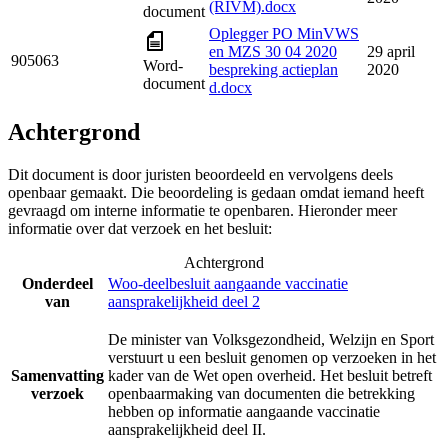
(RIVM).docx
document
Oplegger PO MinVWS
en MZS 30 04 2020
29 april
905063
Word-
bespreking actieplan
2020
document
d.docx
Achtergrond
Dit document is door juristen beoordeeld en vervolgens deels
openbaar gemaakt. Die beoordeling is gedaan omdat iemand heeft
gevraagd om interne informatie te openbaren. Hieronder meer
informatie over dat verzoek en het besluit:
Achtergrond
Onderdeel
Woo-deelbesluit aangaande vaccinatie
van
aansprakelijkheid deel 2
De minister van Volksgezondheid, Welzijn en Sport
verstuurt u een besluit genomen op verzoeken in het
Samenvatting
kader van de Wet open overheid. Het besluit betreft
verzoek
openbaarmaking van documenten die betrekking
hebben op informatie aangaande vaccinatie
aansprakelijkheid deel II.