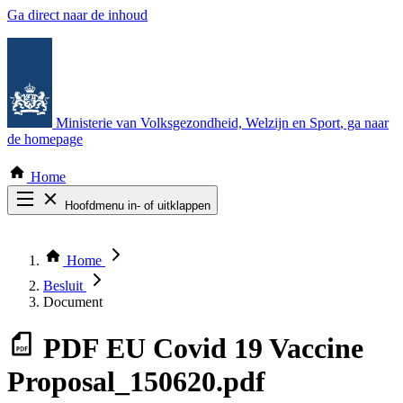
Ga direct naar de inhoud
Ministerie van Volksgezondheid, Welzijn en Sport
, ga naar
de homepage
Home
Hoofdmenu in- of uitklappen
Zoek door alle publicaties
Thema COVID-19
Home
Bekijk per bestuursorgaan
Besluit
Document
PDF
EU Covid 19 Vaccine
Proposal_150620.pdf