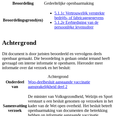
Beoordeling
Gedeeltelijke openbaarmaking
5.1.1c Vertrouwelijk verstrekte
bedrijfs- of fabricagegegevens
Beoordelingsgrond(en)
5.1.2e Eerbiediging van de
persoonlijke levenssfeer
Achtergrond
Dit document is door juristen beoordeeld en vervolgens deels
openbaar gemaakt. Die beoordeling is gedaan omdat iemand heeft
gevraagd om interne informatie te openbaren. Hieronder meer
informatie over dat verzoek en het besluit:
Achtergrond
Onderdeel
Woo-deelbesluit aangaande vaccinatie
van
aansprakelijkheid deel 2
De minister van Volksgezondheid, Welzijn en Sport
verstuurt u een besluit genomen op verzoeken in het
Samenvatting
kader van de Wet open overheid. Het besluit betreft
verzoek
openbaarmaking van documenten die betrekking
hebben op informatie aangaande vaccinatie