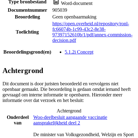
Type bronbestand
Word-document
Documentnummer
905039
Beoordeling
Geen openbaarmaking
https://open.overheid.nl/repository/ronl-
fc66074b-1c99-43c2-8e38-
Toelichting
97397152610b/1/pdf/annex-commission-
decision.pdf
Beoordelingsgrond(en)
5.1.2i Concept
Achtergrond
Dit document is door juristen beoordeeld en vervolgens niet
openbaar gemaakt. Die beoordeling is gedaan omdat iemand heeft
gevraagd om interne informatie te openbaren. Hieronder meer
informatie over dat verzoek en het besluit:
Achtergrond
Onderdeel
Woo-deelbesluit aangaande vaccinatie
van
aansprakelijkheid deel 2
De minister van Volksgezondheid, Welzijn en Sport