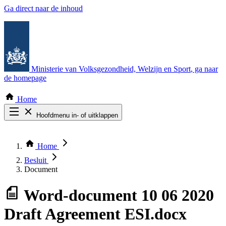
Ga direct naar de inhoud
Ministerie van Volksgezondheid, Welzijn en Sport
, ga naar
de homepage
Home
Hoofdmenu in- of uitklappen
Zoek door alle publicaties
Thema COVID-19
Home
Bekijk per bestuursorgaan
Besluit
Document
Word-document
10 06 2020
Draft Agreement ESI.docx