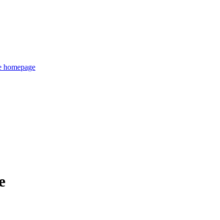
de homepage
e