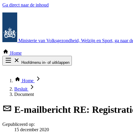
Ga direct naar de inhoud
Ministerie van Volksgezondheid, Welzijn en Sport
, ga naar 
Home
Hoofdmenu in- of uitklappen
Zoek door alle publicaties
Thema COVID-19
Home
Bekijk per bestuursorgaan
Besluit
Document
E-mailbericht
RE: Registrati
Gepubliceerd op:
15 december 2020