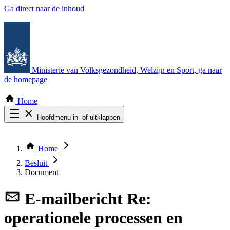
Ga direct naar de inhoud
Ministerie van Volksgezondheid, Welzijn en Sport
, ga naar
de homepage
Home
Hoofdmenu in- of uitklappen
Zoek door alle publicaties
Thema COVID-19
Home
Bekijk per bestuursorgaan
Besluit
Document
E-mailbericht
Re:
operationele processen en