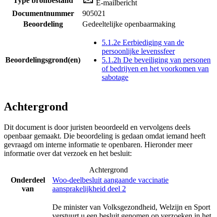
Type bronbestand
E-mailbericht
Documentnummer
905021
Beoordeling
Gedeeltelijke openbaarmaking
5.1.2e Eerbiediging van de
persoonlijke levenssfeer
Beoordelingsgrond(en)
5.1.2h De beveiliging van personen
of bedrijven en het voorkomen van
sabotage
Achtergrond
Dit document is door juristen beoordeeld en vervolgens deels
openbaar gemaakt. Die beoordeling is gedaan omdat iemand heeft
gevraagd om interne informatie te openbaren. Hieronder meer
informatie over dat verzoek en het besluit:
Achtergrond
Onderdeel
Woo-deelbesluit aangaande vaccinatie
van
aansprakelijkheid deel 2
De minister van Volksgezondheid, Welzijn en Sport
verstuurt u een besluit genomen op verzoeken in het