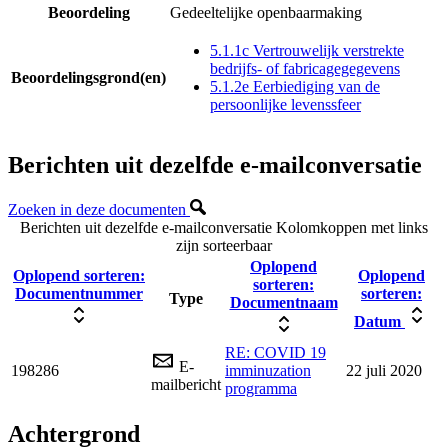
Beoordeling
Gedeeltelijke openbaarmaking
5.1.1c Vertrouwelijk verstrekte
bedrijfs- of fabricagegegevens
Beoordelingsgrond(en)
5.1.2e Eerbiediging van de
persoonlijke levenssfeer
Berichten uit dezelfde e-mailconversatie
Zoeken in deze documenten
Berichten uit dezelfde e-mailconversatie
Kolomkoppen met links
zijn sorteerbaar
Oplopend
Oplopend sorteren:
Oplopend
sorteren:
Documentnummer
sorteren:
Type
Documentnaam
Datum
RE: COVID 19
E-
198286
imminuzation
22 juli 2020
mailbericht
programma
Achtergrond