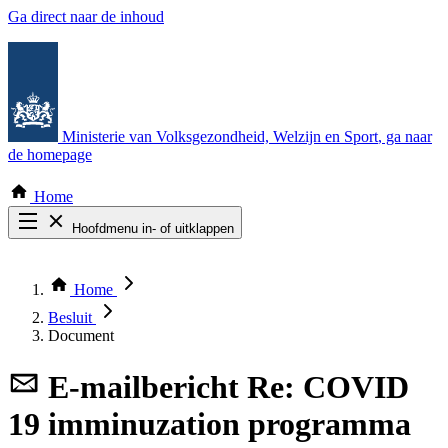
Ga direct naar de inhoud
Ministerie van Volksgezondheid, Welzijn en Sport
, ga naar
de homepage
Home
Hoofdmenu in- of uitklappen
Zoek door alle publicaties
Thema COVID-19
Home
Bekijk per bestuursorgaan
Besluit
Document
E-mailbericht
Re: COVID
19 imminuzation programma