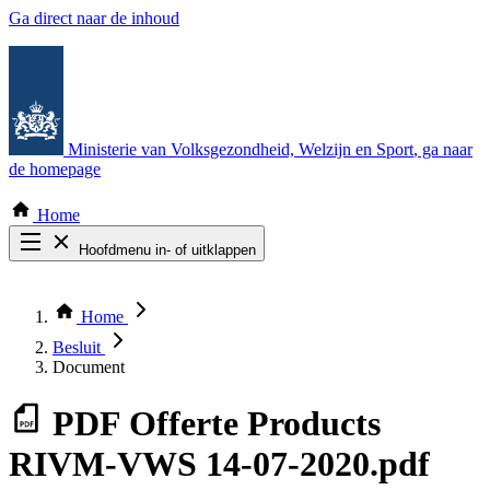
Ga direct naar de inhoud
Ministerie van Volksgezondheid, Welzijn en Sport
, ga naar
de homepage
Home
Hoofdmenu in- of uitklappen
Zoek door alle publicaties
Thema COVID-19
Home
Bekijk per bestuursorgaan
Besluit
Document
PDF
Offerte Products
RIVM-VWS 14-07-2020.pdf