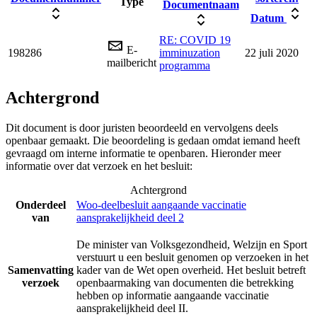
Type
Documentnaam
Datum
RE: COVID 19
E-
198286
imminuzation
22 juli 2020
mailbericht
programma
Achtergrond
Dit document is door juristen beoordeeld en vervolgens deels
openbaar gemaakt. Die beoordeling is gedaan omdat iemand heeft
gevraagd om interne informatie te openbaren. Hieronder meer
informatie over dat verzoek en het besluit:
Achtergrond
Onderdeel
Woo-deelbesluit aangaande vaccinatie
van
aansprakelijkheid deel 2
De minister van Volksgezondheid, Welzijn en Sport
verstuurt u een besluit genomen op verzoeken in het
Samenvatting
kader van de Wet open overheid. Het besluit betreft
verzoek
openbaarmaking van documenten die betrekking
hebben op informatie aangaande vaccinatie
aansprakelijkheid deel II.