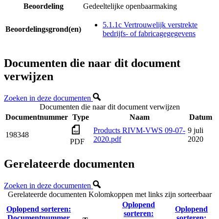
Beoordeling
Gedeeltelijke openbaarmaking
5.1.1c Vertrouwelijk verstrekte
Beoordelingsgrond(en)
bedrijfs- of fabricagegegevens
Documenten die naar dit document
verwijzen
Zoeken in deze documenten
Documenten die naar dit document verwijzen
Documentnummer
Type
Naam
Datum
Products RIVM-VWS 09-07-
9 juli
198348
2020.pdf
2020
PDF
Gerelateerde documenten
Zoeken in deze documenten
Gerelateerde documenten
Kolomkoppen met links zijn sorteerbaar
Oplopend
Oplopend sorteren:
Oplopend
sorteren:
Documentnummer
sorteren: