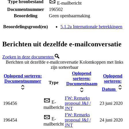
Type bronbestand
E-mailbericht
Documentnummer
196502
Beoordeling
Geen openbaarmaking
Beoordelingsgrond(en)
5.1.2a Internationale betrekkingen
Berichten uit dezelfde e-mailconversatie
Zoeken in deze documenten
Berichten uit dezelfde e-mailconversatie
Kolomkoppen met links
zijn sorteerbaar
Oplopend
Oplopend sorteren:
Oplopend
sorteren:
Documentnummer
sorteren:
Type
Documentnaam
Datum
FW: Remarks
E-
196456
proposal J&J /
23 juni 2020
mailbericht
JNT
FW: Remarks
E-
196454
proposal J&J /
24 juni 2020
mailbericht
JNT