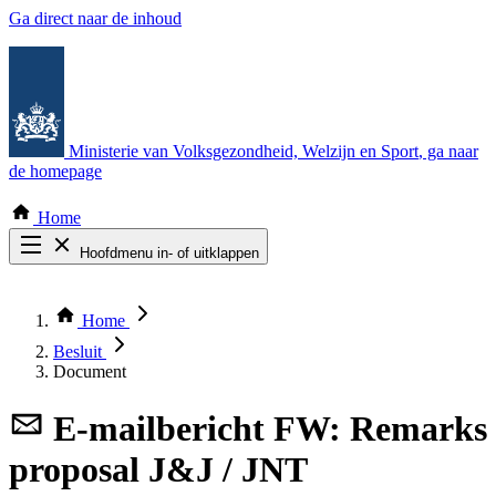
Ga direct naar de inhoud
Ministerie van Volksgezondheid, Welzijn en Sport
, ga naar
de homepage
Home
Hoofdmenu in- of uitklappen
Zoek door alle publicaties
Thema COVID-19
Home
Bekijk per bestuursorgaan
Besluit
Document
E-mailbericht
FW: Remarks
proposal J&J / JNT