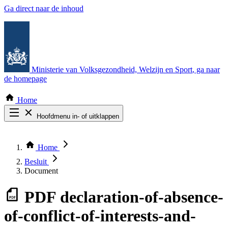
Ga direct naar de inhoud
Ministerie van Volksgezondheid, Welzijn en Sport
, ga naar
de homepage
Home
Hoofdmenu in- of uitklappen
Zoek door alle publicaties
Thema COVID-19
Home
Bekijk per bestuursorgaan
Besluit
Document
PDF
declaration-of-absence-
of-conflict-of-interests-and-