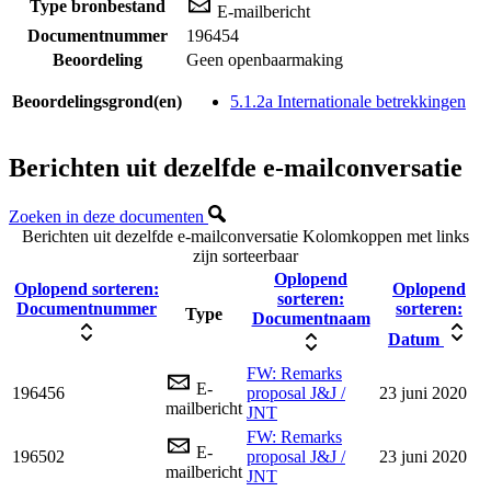
Type bronbestand
E-mailbericht
Documentnummer
196454
Beoordeling
Geen openbaarmaking
Beoordelingsgrond(en)
5.1.2a Internationale betrekkingen
Berichten uit dezelfde e-mailconversatie
Zoeken in deze documenten
Berichten uit dezelfde e-mailconversatie
Kolomkoppen met links
zijn sorteerbaar
Oplopend
Oplopend sorteren:
Oplopend
sorteren:
Documentnummer
sorteren:
Type
Documentnaam
Datum
FW: Remarks
E-
196456
proposal J&J /
23 juni 2020
mailbericht
JNT
FW: Remarks
E-
196502
proposal J&J /
23 juni 2020
mailbericht
JNT