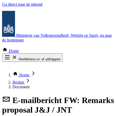
Ga direct naar de inhoud
Ministerie van Volksgezondheid, Welzijn en Sport
, ga naar
de homepage
Home
Hoofdmenu in- of uitklappen
Zoek door alle publicaties
Thema COVID-19
Home
Bekijk per bestuursorgaan
Besluit
Document
E-mailbericht
FW: Remarks
proposal J&J / JNT