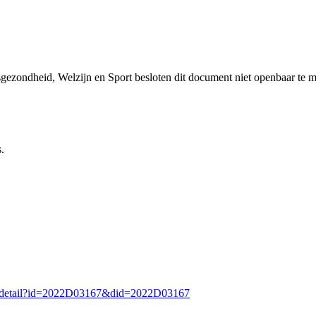
sgezondheid, Welzijn en Sport besloten dit document niet openbaar te 
.
n/detail?id=2022D03167&did=2022D03167