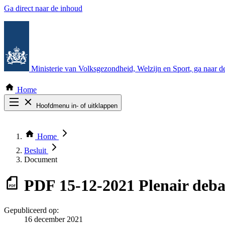
Ga direct naar de inhoud
Ministerie van Volksgezondheid, Welzijn en Sport
, ga naar 
Home
Hoofdmenu in- of uitklappen
Zoek door alle publicaties
Thema COVID-19
Home
Bekijk per bestuursorgaan
Besluit
Document
PDF
15-12-2021 Plenair deb
Gepubliceerd op:
16 december 2021