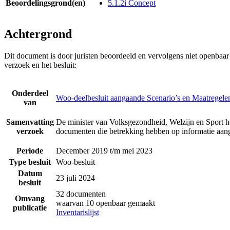
Beoordelingsgrond(en)
5.1.2i Concept
Achtergrond
Dit document is door juristen beoordeeld en vervolgens niet openbaa
verzoek en het besluit:
Onderdeel
Woo-deelbesluit aangaande Scenario’s en Maatregele
van
Samenvatting
De minister van Volksgezondheid, Welzijn en Sport he
verzoek
documenten die betrekking hebben op informatie aan
Periode
December 2019 t/m mei 2023
Type besluit
Woo-besluit
Datum
23 juli 2024
besluit
32 documenten
Omvang
waarvan 10 openbaar gemaakt
publicatie
Inventarislijst