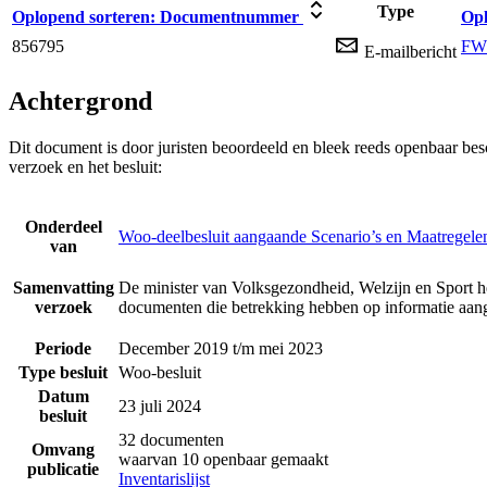
Type
Oplopend sorteren:
Documentnummer
Opl
856795
FW:
E-mailbericht
Achtergrond
Dit document is door juristen beoordeeld en bleek reeds openbaar be
verzoek en het besluit:
Onderdeel
Woo-deelbesluit aangaande Scenario’s en Maatregele
van
Samenvatting
De minister van Volksgezondheid, Welzijn en Sport he
verzoek
documenten die betrekking hebben op informatie aan
Periode
December 2019 t/m mei 2023
Type besluit
Woo-besluit
Datum
23 juli 2024
besluit
32 documenten
Omvang
waarvan 10 openbaar gemaakt
publicatie
Inventarislijst