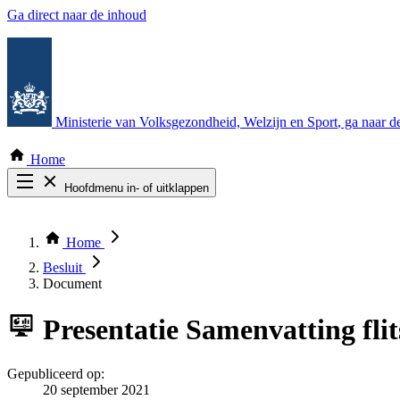
Ga direct naar de inhoud
Ministerie van Volksgezondheid, Welzijn en Sport
, ga naar 
Home
Hoofdmenu in- of uitklappen
Zoek door alle publicaties
Thema COVID-19
Home
Bekijk per bestuursorgaan
Besluit
Document
Presentatie
Samenvatting flit
Gepubliceerd op:
20 september 2021