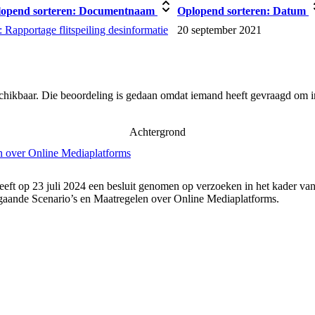
opend sorteren:
Documentnaam
Oplopend sorteren:
Datum
 Rapportage flitspeiling desinformatie
20 september 2021
schikbaar. Die beoordeling is gedaan omdat iemand heeft gevraagd om in
Achtergrond
n over Online Mediaplatforms
eft op 23 juli 2024 een besluit genomen op verzoeken in het kader va
gaande Scenario’s en Maatregelen over Online Mediaplatforms.