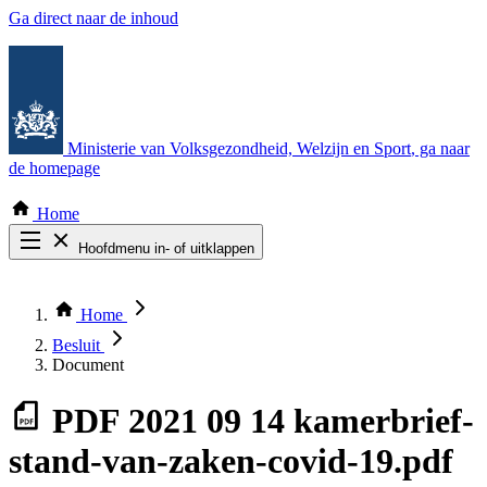
Ga direct naar de inhoud
Ministerie van Volksgezondheid, Welzijn en Sport
, ga naar
de homepage
Home
Hoofdmenu in- of uitklappen
Zoek door alle publicaties
Thema COVID-19
Home
Bekijk per bestuursorgaan
Besluit
Document
PDF
2021 09 14 kamerbrief-
stand-van-zaken-covid-19.pdf