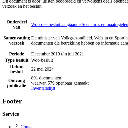
Dit document is door juristen beoordeeld en vervolgens deels openba
verzoek en het besluit:
Onderdeel
Woo-deelbesluit aangaande Scenario's en maatreg
van
Samenvatting
De minister van Volksgezondheid, Welzijn en Sport h
verzoek
documenten die betrekking hebben op informatie a
Periode
December 2019 t/m juli 2021
Type besluit
Woo-besluit
Datum
22 mei 2024
besluit
891 documenten
Omvang
waarvan 579 openbaar gemaakt
publicatie
Inventarislijst
Footer
Service
Contact