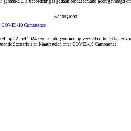
ar gemaakt. Die beoordeling is gedaan omdat iemand heeft gevraagd om 
Achtergrond
elen COVID-19 Campagnes
eeft op 22 mei 2024 een besluit genomen op verzoeken in het kader va
angaande Scenario’s en Maatregelen over COVID-19 Campagnes.