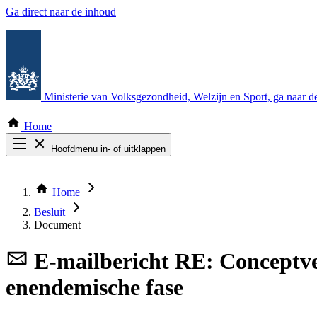
Ga direct naar de inhoud
Ministerie van Volksgezondheid, Welzijn en Sport
, ga naar 
Home
Hoofdmenu in- of uitklappen
Zoek door alle publicaties
Thema COVID-19
Home
Bekijk per bestuursorgaan
Besluit
Document
E-mailbericht
RE: Conceptve
enendemische fase