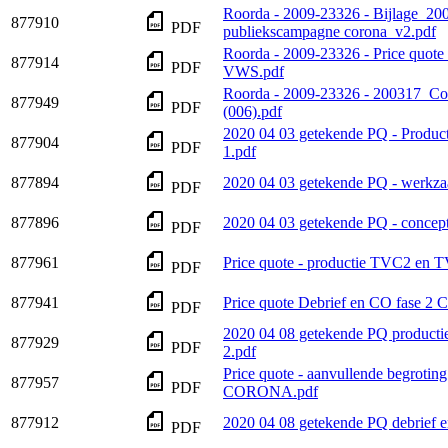
Roorda - 2009-23326 - Bijlage_2
877910
PDF
publiekscampagne corona_v2.pdf
Roorda - 2009-23326 - Price quo
877914
PDF
VWS.pdf
Roorda - 2009-23326 - 200317_Co
877949
PDF
(006).pdf
2020 04 03 getekende PQ - Product
877904
PDF
1.pdf
877894
2020 04 03 getekende PQ - werk
PDF
877896
2020 04 03 getekende PQ - concep
PDF
877961
Price quote - productie TVC2 
PDF
877941
Price quote Debrief en CO fase
PDF
2020 04 08 getekende PQ productie
877929
PDF
2.pdf
Price quote - aanvullende begroti
877957
PDF
CORONA.pdf
877912
2020 04 08 getekende PQ debrief e
PDF