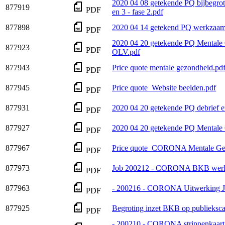
2020 04 08 getekende PQ bijbegrot
877919
PDF
en 3 - fase 2.pdf
877898
2020 04 14 getekend PQ werkzaam
PDF
2020 04 20 getekende PQ Mentale
877923
PDF
OLV.pdf
877943
Price quote mentale gezondheid.pd
PDF
877945
Price quote_Website beelden.pdf
PDF
877931
2020 04 20 getekende PQ debrief
PDF
877927
2020 04 20 getekende PQ Mentale
PDF
877967
Price quote_CORONA Mentale Ge
PDF
877973
Job 200212 - CORONA BKB werkz
PDF
877963
- 200216 - CORONA Uitwerking J
PDF
877925
Begroting inzet BKB op publieksc
PDF
- 200210 - CORONA strippenkaart 