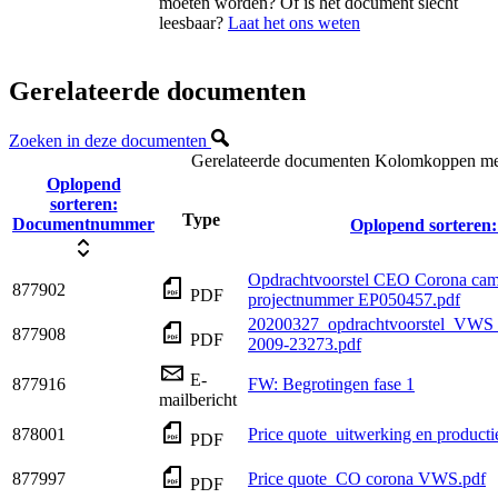
moeten worden? Of is het document slecht
leesbaar?
Laat het ons weten
Gerelateerde documenten
Zoeken in deze documenten
Gerelateerde documenten
Kolomkoppen met 
Oplopend
sorteren:
Type
Documentnummer
Oplopend sorteren:
Opdrachtvoorstel CEO Corona cam
877902
PDF
projectnummer EP050457.pdf
20200327_opdrachtvoorstel_VWS
877908
PDF
2009-23273.pdf
E-
877916
FW: Begrotingen fase 1
mailbericht
878001
Price quote_uitwerking en product
PDF
877997
Price quote_CO corona VWS.pdf
PDF