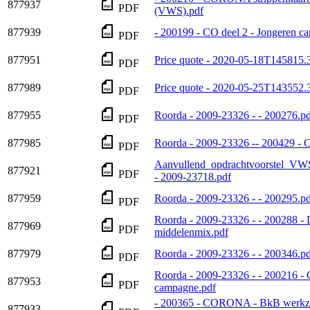
877937
PDF
(VWS).pdf
877939
- 200199 - CO deel 2 - Jongere
PDF
877951
Price quote - 2020-05-18T145815.
PDF
877989
Price quote - 2020-05-25T143552.
PDF
877955
Roorda - 2009-23326 - - 200276.p
PDF
877985
Roorda - 2009-23326 -- 200429 
PDF
Aanvullend_opdrachtvoorstel_VW
877921
PDF
- 2009-23718.pdf
877959
Roorda - 2009-23326 - - 200295.p
PDF
Roorda - 2009-23326 - - 200288 - L
877969
PDF
middelenmix.pdf
877979
Roorda - 2009-23326 - - 200346.p
PDF
Roorda - 2009-23326 - - 200216 
877953
PDF
campagne.pdf
- 200365 - CORONA - BkB werkzaa
877933