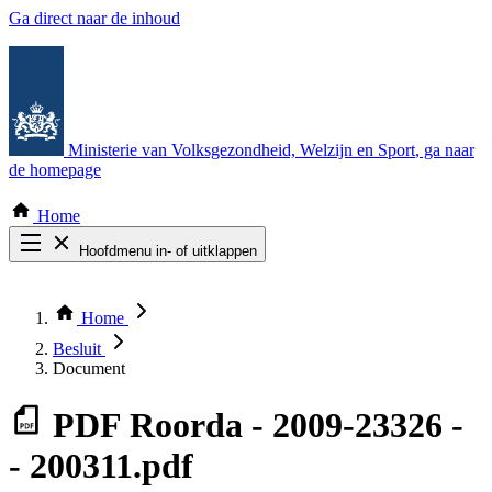
Ga direct naar de inhoud
Ministerie van Volksgezondheid, Welzijn en Sport
, ga naar
de homepage
Home
Hoofdmenu in- of uitklappen
Zoek door alle publicaties
Thema COVID-19
Home
Bekijk per bestuursorgaan
Besluit
Document
PDF
Roorda - 2009-23326 -
- 200311.pdf