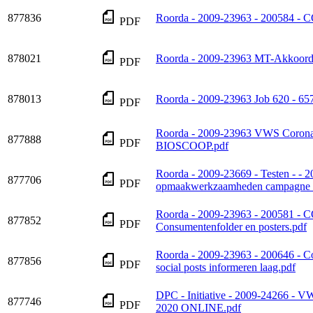
877836
Roorda - 2009-23963 - 200584 -
PDF
878021
Roorda - 2009-23963 MT-Akkoord
PDF
878013
Roorda - 2009-23963 Job 620 -
PDF
Roorda - 2009-23963 VWS Corona
877888
PDF
BIOSCOOP.pdf
Roorda - 2009-23669 - Testen - -
877706
PDF
opmaakwerkzaamheden campagne tes
Roorda - 2009-23963 - 200581 
877852
PDF
Consumentenfolder en posters.pdf
Roorda - 2009-23963 - 200646 - C
877856
PDF
social posts informeren laag.pdf
DPC - Initiative - 2009-24266 - V
877746
PDF
2020 ONLINE.pdf