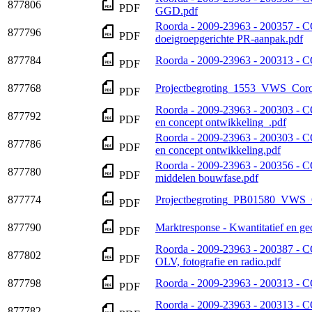
877806
PDF
GGD.pdf
Roorda - 2009-23963 - 200357 -
877796
PDF
doeigroepgerichte PR-aanpak.pdf
877784
Roorda - 2009-23963 - 200313 - 
PDF
877768
Projectbegroting_1553_VWS_Cor
PDF
Roorda - 2009-23963 - 200303 - 
877792
PDF
en concept ontwikkeling_.pdf
Roorda - 2009-23963 - 200303 - 
877786
PDF
en concept ontwikkeling.pdf
Roorda - 2009-23963 - 200356 -
877780
PDF
middelen bouwfase.pdf
877774
Projectbegroting_PB01580_VWS
PDF
877790
Marktresponse - Kwantitatief en 
PDF
Roorda - 2009-23963 - 200387 -
877802
PDF
OLV, fotografie en radio.pdf
877798
Roorda - 2009-23963 - 200313 - 
PDF
Roorda - 2009-23963 - 200313 - 
877782