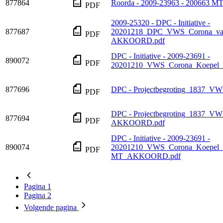
877864
Roorda - 2009-23963 - 200663
PDF
2009-25320 - DPC - Initiative -
877687
20201218_DPC_VWS_Corona_vac
PDF
AKKOORD.pdf
DPC - Initiative - 2009-23691 -
890072
PDF
20201210_VWS_Corona_Koepel_
877696
DPC - Projectbegroting_1837_VW
PDF
DPC - Projectbegroting_1837_V
877694
PDF
AKKOORD.pdf
DPC - Initiative - 2009-23691 -
890074
20201210_VWS_Corona_Koepel_
PDF
MT_AKKOORD.pdf
Pagina
1
Pagina
2
Volgende
pagina