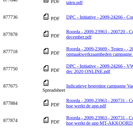
PDF
talen.pdf
877736
DPC - Initiative - 2009-24266 - C
PDF
Roorda - 2009-23963 - 200720 - C
877878
PDF
december.pdf
Roorda - 2009-23669 - Testen - -
877718
PDF
opmaakwerkzaamheden campagne t
DPC - Initiative - 2009-24266 - 
877750
PDF
dec 2020 ONLINE.pdf
877675
Indicatieve begroting campagne Va
Spreadsheet
Roorda - 2009-23963 - 200731 - C
877884
PDF
hoe werkt de app.pdf
Roorda - 2009-23963 - 200731 - C
877874
PDF
hoe werkt de app MT-AKKOORD.