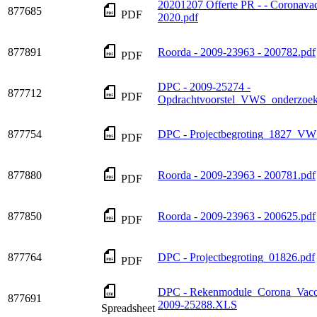
20201207 Offerte PR - - Coronavacc
877685
PDF
2020.pdf
877891
Roorda - 2009-23963 - 200782.pdf
PDF
DPC - 2009-25274 -
877712
PDF
Opdrachtvoorstel_VWS_onderzoek
877754
DPC - Projectbegroting_1827_V
PDF
877880
Roorda - 2009-23963 - 200781.pdf
PDF
877850
Roorda - 2009-23963 - 200625.pdf
PDF
877764
DPC - Projectbegroting_01826.pdf
PDF
DPC - Rekenmodule_Corona_Vacci
877691
2009-25288.XLS
Spreadsheet