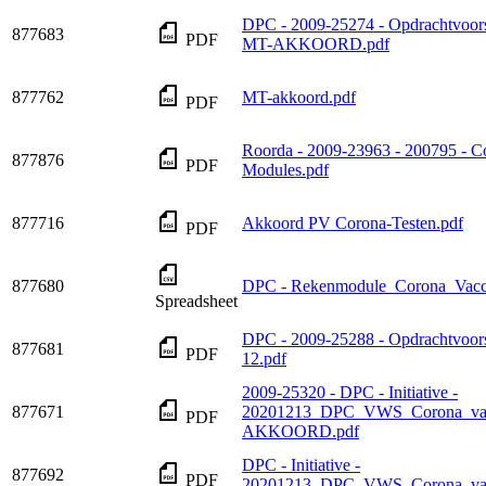
DPC - 2009-25274 - Opdrachtvoo
877683
PDF
MT-AKKOORD.pdf
877762
MT-akkoord.pdf
PDF
Roorda - 2009-23963 - 200795 - Co
877876
PDF
Modules.pdf
877716
Akkoord PV Corona-Testen.pdf
PDF
877680
DPC - Rekenmodule_Corona_Vacc
Spreadsheet
DPC - 2009-25288 - Opdrachtvoorst
877681
PDF
12.pdf
2009-25320 - DPC - Initiative -
877671
20201213_DPC_VWS_Corona_vac
PDF
AKKOORD.pdf
DPC - Initiative -
877692
PDF
20201213_DPC_VWS_Corona_vacc