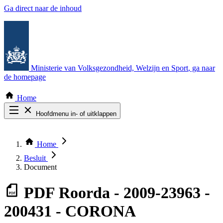
Ga direct naar de inhoud
Ministerie van Volksgezondheid, Welzijn en Sport
, ga naar
de homepage
Home
Hoofdmenu in- of uitklappen
Zoek door alle publicaties
Thema COVID-19
Home
Bekijk per bestuursorgaan
Besluit
Document
PDF
Roorda - 2009-23963 -
200431 - CORONA