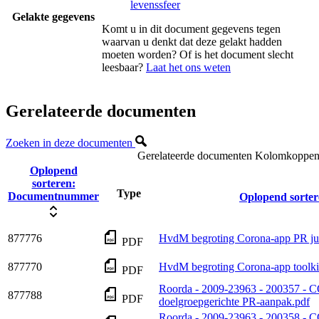
levenssfeer
Gelakte gegevens
Komt u in dit document gegevens tegen
waarvan u denkt dat deze gelakt hadden
moeten worden? Of is het document slecht
leesbaar?
Laat het ons weten
Gerelateerde documenten
Zoeken in deze documenten
Gerelateerde documenten
Kolomkoppen m
Oplopend
sorteren:
Type
Documentnummer
Oplopend sorter
877776
HvdM begroting Corona-app PR ju
PDF
877770
HvdM begroting Corona-app toolk
PDF
Roorda - 2009-23963 - 200357 -
877788
PDF
doelgroepgerichte PR-aanpak.pdf
Roorda - 2009-23963 - 200358 -