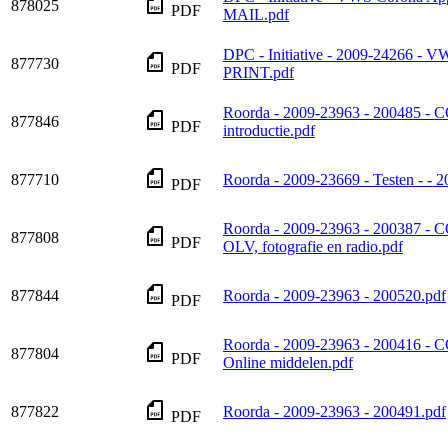
878025
PDF
MAIL.pdf
DPC - Initiative - 2009-24266 -
877730
PDF
PRINT.pdf
Roorda - 2009-23963 - 200485 - 
877846
PDF
introductie.pdf
877710
Roorda - 2009-23669 - Testen - - 
PDF
Roorda - 2009-23963 - 200387 -
877808
PDF
OLV, fotografie en radio.pdf
877844
Roorda - 2009-23963 - 200520.pdf
PDF
Roorda - 2009-23963 - 200416 -
877804
PDF
Online middelen.pdf
877822
Roorda - 2009-23963 - 200491.pdf
PDF