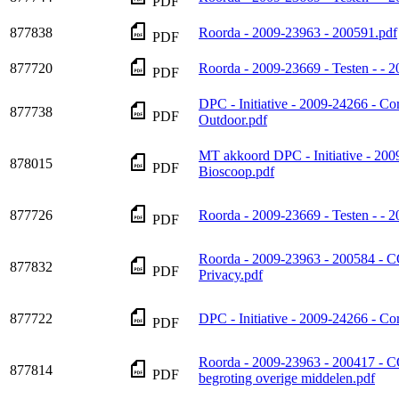
PDF
877838
Roorda - 2009-23963 - 200591.pdf
PDF
877720
Roorda - 2009-23669 - Testen - - 
PDF
DPC - Initiative - 2009-24266 - 
877738
PDF
Outdoor.pdf
MT akkoord DPC - Initiative - 20
878015
PDF
Bioscoop.pdf
877726
Roorda - 2009-23669 - Testen - - 2
PDF
Roorda - 2009-23963 - 200584 - C
877832
PDF
Privacy.pdf
877722
DPC - Initiative - 2009-24266 - 
PDF
Roorda - 2009-23963 - 200417 -
877814
PDF
begroting overige middelen.pdf