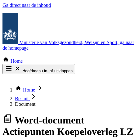
Ga direct naar de inhoud
Ministerie van Volksgezondheid, Welzijn en Sport
, ga naar
de homepage
Home
Hoofdmenu in- of uitklappen
Zoek door alle publicaties
Thema COVID-19
Home
Bekijk per bestuursorgaan
Besluit
Document
Word-document
Actiepunten Koepeloverleg LZ