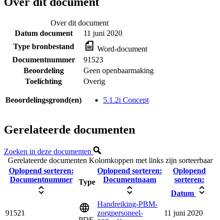
Over dit document
Over dit document
Datum document
11 juni 2020
Type bronbestand
Word-document
Documentnummer
91523
Beoordeling
Geen openbaarmaking
Toelichting
Overig
Beoordelingsgrond(en)
5.1.2i Concept
Gerelateerde documenten
Zoeken in deze documenten
Gerelateerde documenten
Kolomkoppen met links zijn sorteerbaar
Oplopend sorteren:
Oplopend sorteren:
Oplopend
Documentnummer
Documentnaam
sorteren:
Type
Datum
Handreiking-PBM-
91521
zorgpersoneel-
11 juni 2020
PDF