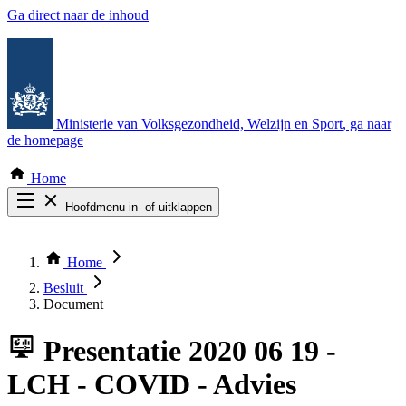
Ga direct naar de inhoud
Ministerie van Volksgezondheid, Welzijn en Sport
, ga naar
de homepage
Home
Hoofdmenu in- of uitklappen
Zoek door alle publicaties
Thema COVID-19
Home
Bekijk per bestuursorgaan
Besluit
Document
Presentatie
2020 06 19 -
LCH - COVID - Advies