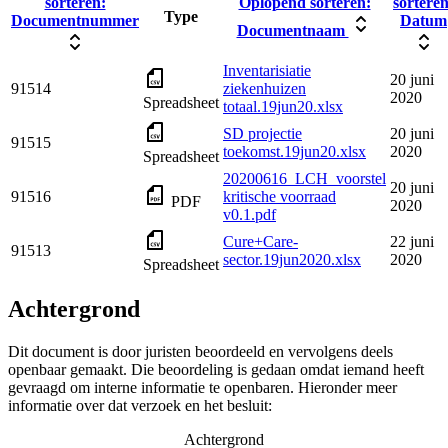
sorteren:
Oplopend sorteren:
sorteren
Type
Documentnummer
Datum
Documentnaam
Inventarisiatie
20 juni
91514
ziekenhuizen
2020
Spreadsheet
totaal.19jun20.xlsx
SD projectie
20 juni
91515
toekomst.19jun20.xlsx
2020
Spreadsheet
20200616_LCH_voorstel
20 juni
91516
kritische voorraad
PDF
2020
v0.1.pdf
Cure+Care-
22 juni
91513
sector.19jun2020.xlsx
2020
Spreadsheet
Achtergrond
Dit document is door juristen beoordeeld en vervolgens deels
openbaar gemaakt. Die beoordeling is gedaan omdat iemand heeft
gevraagd om interne informatie te openbaren. Hieronder meer
informatie over dat verzoek en het besluit:
Achtergrond